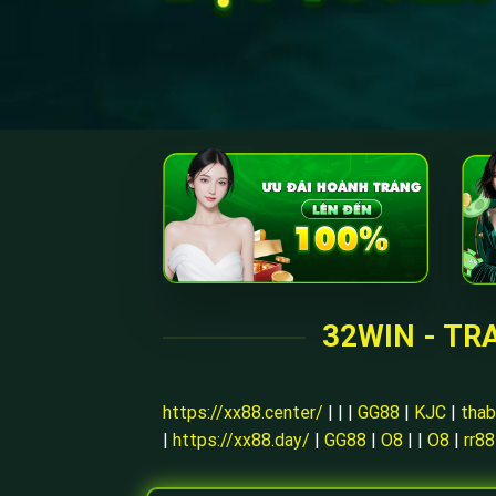
32WIN - TR
https://xx88.center/
| | |
GG88
|
KJC
|
tha
|
https://xx88.day/
|
GG88
|
O8
| |
O8
|
rr88