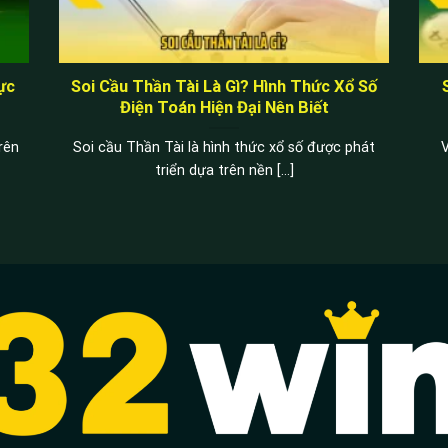
ực
Soi Cầu Thần Tài Là Gì? Hình Thức Xổ Số
Điện Toán Hiện Đại Nên Biết
Nhà cái 32win hoạt động hợp pháp, uy tín
rên
Soi cầu Thần Tài là hình thức xổ số được phát
V
triển dựa trên nền [...]
 đến 1 môi trường giải trí minh bạch, công bằng và tuyệt đối an 
ây là những cam kết về giá trị cốt lõi:
bảo hài lòng tuyệt đối.
 hoạt động 24/24.
ho người chơi.
ội của 32win