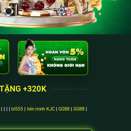
 TẶNG +320K
| | | |
bl555
|
liên minh KJC
|
GG88
|
GG88
|