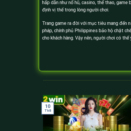
hấp dẫn như nổ hũ, casino, thể thao, game
định vị thế trong lòng người chơi.
Trang game ra đời với mục tiêu mang đến n
pháp, chính phủ Philippines bảo hộ chặt chẽ
cho khách hàng. Vậy nên, người chơi có thể
10
Th8