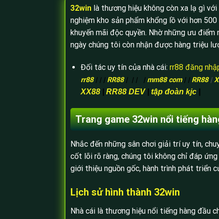
32win
là thương hiệu không còn xa lạ gì vớ
nghiệm kho sản phẩm khổng lồ với hơn 500 t
khuyến mãi độc quyền. Nhờ những ưu điểm nà
ngày chúng tôi còn nhận được hàng triệu lư
Đối tác uy tín của nhà cái:
rr88 đăng nhậ
rr88
| | |
RR88
| | | |
mm88 com
| |
RR88
|
X
XX88
|
RR88 DEV
|
tập đoàn kjc
|
Trang game 32win nổi tiếng hàn
Nhắc đến những sân chơi giải trí uy tín, chu
cốt lõi rõ ràng, chúng tôi không chỉ đáp ứn
giới thiệu nguồn gốc, hành trình phát triển 
Lịch sử hình thành 32win
Nhà cái là thương hiệu nổi tiếng hàng đầu c