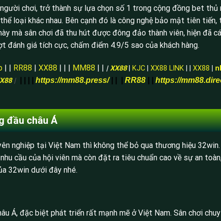
i người chơi, trở thành sự lựa chọn số 1 trong cộng đồng bet thủ
hể loại khác nhau. Bên cạnh đó là công nghệ bảo mật tiên tiến, t
y mà sân chơi đã thu hút được đông đảo thành viên, hiện đã cán
ợt đánh giá tích cực, chấm điểm 4.9/5 sao của khách hàng.
p
| |
RR88
|
XX88
| | |
MM88
| |
|
XX88
|
KJC
|
XX88 LINK
|
|
XX88
|
n
| | | |
https://mm88.press/
| | |
RR88
| |
https://mm88.dire
X88
|
g đầu châu Á
yên nghiệp tại Việt Nam thì không thể bỏ qua thương hiệu 32win. V
g nhu cầu của hội viên mà còn đặt ra tiêu chuẩn cao về sự an toà
của 32win dưới đây nhé.
hâu Á, đặc biệt phát triển rất mạnh mẽ ở Việt Nam. Sân chơi chuyê