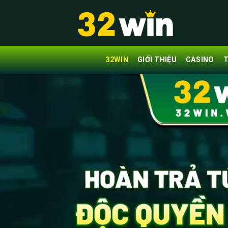
Chuyển
đến
nội
dung
32WIN
GIỚI THIỆU
CASINO
T