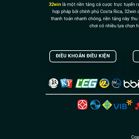
32win
là một nền tảng cá cược trực tuyến r
Nhà cái không chỉ có danh tiếng uy tín mà c
hợp pháp bởi chính phủ Costa Rica, 32win c
trên thị trường. Có thể kể đến như:
thanh toán nhanh chóng, nền tảng này thu h
chơi có nhiều lựa chọn 
Giấy phép PAGCOR hợp pháp
Như đã nói, nhà cái 32win hoạt động minh b
Philippines, hoạt động trong lĩnh vực cấp p
ĐIỀU KHOẢN ĐIỀU KIỆN
tính pháp lý, mang đến sự yên tâm cho ngườ
Giao diện bắt mắt
Ưu điểm tiếp theo của sảnh game chính là gi
nhưng không kém phần tinh tế, sang trọng.
Hình ảnh được đầu tư công nghệ 3D tạo cảm
viên dễ dàng trải nghiệm.
Đặc biệt, nhà cái 32win đồng bộ hóa giao di
Cop