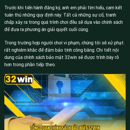
Trước khi tiến hành đăng ký, anh em phải tìm hiểu, cam kết
tuân thủ những quy định này. Tất cả những sự cố, tranh
chấp xảy ra trong quá trình chơi đều sẽ dựa vào chính sách
để đưa ra phương án giải quyết cuối cùng.
Trong trường hợp người chơi vi phạm, chúng tôi sẽ xử phạt
rất nghiêm khắc để đảm bảo tính công bằng. Chi tiết nội
dung của chính sách bảo mật 32win sẽ được trình bày rõ
hơn trong phần tiếp theo.