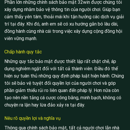
Phần lớn những chính sách bảo mật 32win được chúng tôi
xây dựng nhằm bảo vệ thông tin của người chơi. Giúp bạn
cảm thấy yên tâm, thoải mái khi tận hưởng các dịch vụ giải
trí tại đây. Khi đó, anh em sẽ có xu hướng gắn bó lâu dài,
đồng hành cùng nhà cái trong việc xây dựng cộng đồng hội
viên vững mạnh.
Chấp hành quy tắc
Những quy tắc bảo mật được thiết lập rất chặt chẽ, áp
dụng nghiêm ngặt đối với tất cả thành viên. Điều đó thể
hiện sự tuân thủ những quy định pháp luật hiện hành. Chúng
tôi sẽ bảo vệ tuyệt đối quyền lợi của người chơi và góp
phần giảm thiểu rủi ro liên quan đến pháp lý. Hơn nữa còn
tạo nên nền tảng cá cược công bằng, minh bạch, không có
chuyện ra lận hay lừa đảo xảy ra tại đây.
Nêu rõ quyền lợi và nghĩa vụ
Thông qua chính sách bảo mật, tất cả người chơi lẫn nhà