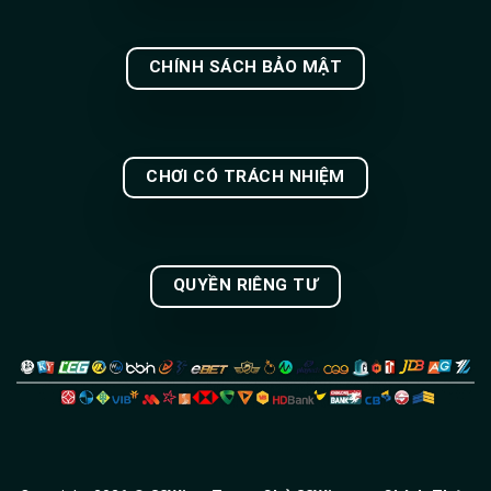
CHÍNH SÁCH BẢO MẬT
CHƠI CÓ TRÁCH NHIỆM
QUYỀN RIÊNG TƯ