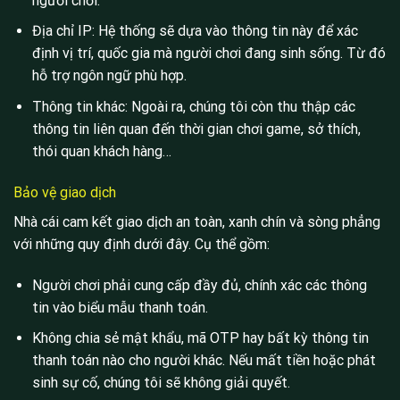
người chơi.
Địa chỉ IP: Hệ thống sẽ dựa vào thông tin này để xác
định vị trí, quốc gia mà người chơi đang sinh sống. Từ đó
hỗ trợ ngôn ngữ phù hợp.
Thông tin khác: Ngoài ra, chúng tôi còn thu thập các
thông tin liên quan đến thời gian chơi game, sở thích,
thói quan khách hàng…
Bảo vệ giao dịch
Nhà cái cam kết giao dịch an toàn, xanh chín và sòng phẳng
với những quy định dưới đây. Cụ thể gồm:
Người chơi phải cung cấp đầy đủ, chính xác các thông
tin vào biểu mẫu thanh toán.
Không chia sẻ mật khẩu, mã OTP hay bất kỳ thông tin
thanh toán nào cho người khác. Nếu mất tiền hoặc phát
sinh sự cố, chúng tôi sẽ không giải quyết.