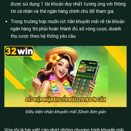
được sử dụng 1 tài khoản duy nhất tương ứng với thông
tin cá nhân và thẻ ngân hàng chính chủ để tham gia.
Trong trường hợp muốn rút tiền khuyến mãi về tài khoản
ngân hàng thì phải hoàn thành đủ số vòng cược, doanh
thu cược theo hệ thống yêu cầu.
Điều kiện nhận khuyến mãi 32win đơn giản
Vừa rồi là bài viết cập nhật những chương trình khuyến mãi