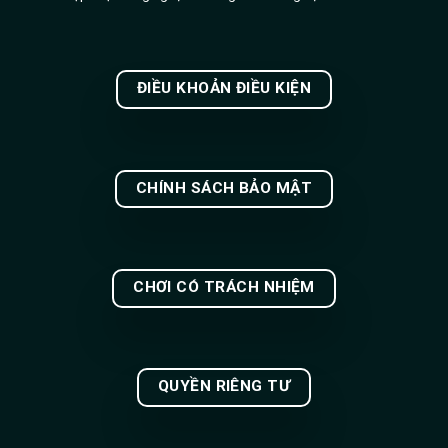
ĐIỀU KHOẢN ĐIỀU KIỆN
CHÍNH SÁCH BẢO MẬT
CHƠI CÓ TRÁCH NHIỆM
QUYỀN RIÊNG TƯ