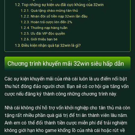
Top những sự kiện ưu đãi cực khủng của 32win
Quà tặng chào mừng tân thủ
Nhân đôi số tiền nạp 32win lần đầu
Hoàn trả cược lên đến 2%
Thưởng nạp hàng tuần
Ưu đãi VIP độc quyền
Giới thiệu bạn bè
Điều kiện nhận quà tại 32win là gì?
Chương trình khuyến mãi 32win siêu hấp dẫn
Các sự kiện khuyến mãi của nhà cái luôn là ưu điểm nổi bật
thu hút đông đảo người chơi. Bạn sẽ có cơ hội gia tăng vốn
cược nếu đăng ký thành công những chương trình này.
Nhà cái không chỉ hỗ trợ vốn khởi nghiệp cho tân thủ mà còn
tặng rất nhiều phần quà giá trị để tri ân thành viên lâu năm.
Anh em có thể đổi thành tiền cược miễn phí để trải nghiệm
không giới hạn kho game khổng lồ của nhà cái hoặc rút về