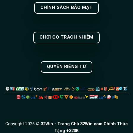
CHÍNH SÁCH BẢO MẬT
CHƠI CÓ TRÁCH NHIỆM
QUYỀN RIÊNG TƯ
Copyright 2026 ©
32Win - Trang Chủ 32Win.com Chính Thức
Tặng +320K