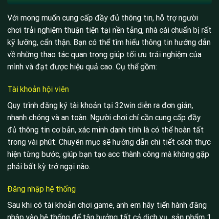
Với mong muốn cung cấp đầy đủ thông tin, hỗ trợ người
chơi trải nghiệm thuận tiện tại nền tảng, nhà cái chuẩn bị rất
kỹ lưỡng, cẩn thận. Bạn có thể tìm hiểu thông tin hướng dẫn
về những thao tác quan trọng giúp tối ưu trải nghiệm của
mình và đạt được hiệu quả cao. Cụ thể gồm:
Tài khoản hội viên
Quy trình đăng ký tài khoản tại 32win diễn ra đơn giản,
nhanh chóng và an toàn. Người chơi chỉ cần cung cấp đầy
đủ thông tin cơ bản, xác minh danh tính là có thể hoàn tất
trong vài phút. Chuyên mục sẽ hướng dẫn chi tiết cách thực
hiện từng bước, giúp bạn tạo acc thành công mà không gặp
phải bất kỳ trở ngại nào.
Đăng nhập hệ thống
Sau khi có tài khoản chơi game, anh em hãy tiến hành đăng
nhập vào hệ thống để tận hưởng tất cả dịch vụ, sản phẩm 1