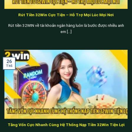
Rút Tiền 32Win Cực Tiện – Hỗ Trợ Mọi Lúc Mọi Nơi
Rút tiền 32WIN về tài khoản ngân hàng luôn là bước được nhiều anh
em [...]
26
Th5
Tăng Vốn Cực Nhanh Cùng Hệ Thống Nạp Tiền 32Win Tiện Lợi