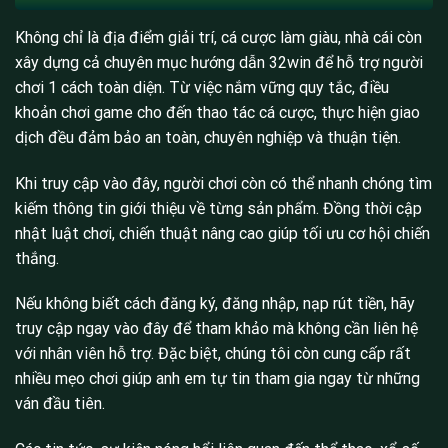
Không chỉ là địa điểm giải trí, cá cược làm giàu, nhà cái còn
xây dựng cả chuyên mục hướng dẫn 32win để hỗ trợ người
chơi 1 cách toàn diện. Từ việc nắm vững quy tắc, điều
khoản chơi game cho đến thao tác cá cược, thực hiện giao
dịch đều đảm bảo an toàn, chuyên nghiệp và thuận tiện.
Khi truy cập vào đây, người chơi còn có thể nhanh chóng tìm
kiếm thông tin giới thiệu về từng sản phẩm. Đồng thời cập
nhật luật chơi, chiến thuật nâng cao giúp tối ưu cơ hội chiến
thắng.
Nếu không biết cách đăng ký, đăng nhập, nạp rút tiền, hãy
truy cập ngay vào đây để tham khảo mà không cần liên hệ
với nhân viên hỗ trợ. Đặc biệt, chúng tôi còn cung cấp rất
nhiều mẹo chơi giúp anh em tự tin tham gia ngay từ những
ván đầu tiên.