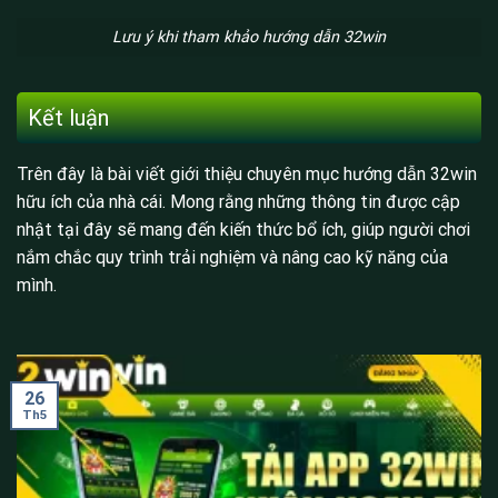
Lưu ý khi tham khảo hướng dẫn 32win
Kết luận
Trên đây là bài viết giới thiệu chuyên mục hướng dẫn 32win
hữu ích của nhà cái. Mong rằng những thông tin được cập
nhật tại đây sẽ mang đến kiến thức bổ ích, giúp người chơi
nắm chắc quy trình trải nghiệm và nâng cao kỹ năng của
mình.
26
Th5