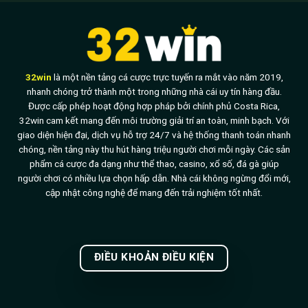
32win
là một nền tảng cá cược trực tuyến ra mắt vào năm 2019,
nhanh chóng trở thành một trong những nhà cái uy tín hàng đầu.
Được cấp phép hoạt động hợp pháp bởi chính phủ Costa Rica,
32win cam kết mang đến môi trường giải trí an toàn, minh bạch. Với
giao diện hiện đại, dịch vụ hỗ trợ 24/7 và hệ thống thanh toán nhanh
chóng, nền tảng này thu hút hàng triệu người chơi mỗi ngày. Các sản
phẩm cá cược đa dạng như thể thao, casino, xổ số, đá gà giúp
người chơi có nhiều lựa chọn hấp dẫn. Nhà cái không ngừng đổi mới,
cập nhật công nghệ để mang đến trải nghiệm tốt nhất.
ĐIỀU KHOẢN ĐIỀU KIỆN