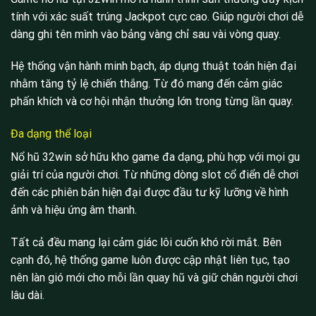
tính với xác suất trúng Jackpot cực cao. Giúp người chơi dễ
dàng ghi tên mình vào bảng vàng chỉ sau vài vòng quay.
Hệ thống vận hành minh bạch, áp dụng thuật toán hiện đại
nhằm tăng tỷ lệ chiến thắng. Từ đó mang đến cảm giác
phấn khích và cơ hội nhận thưởng lớn trong từng lần quay.
Đa dạng thể loại
Nổ hũ 32win sở hữu kho game đa dạng, phù hợp với mọi gu
giải trí của người chơi. Từ những dòng slot cổ điển dễ chơi
đến các phiên bản hiện đại được đầu tư kỹ lưỡng về hình
ảnh và hiệu ứng âm thanh.
Tất cả đều mang lại cảm giác lôi cuốn khó rời mắt. Bên
cạnh đó, hệ thống game luôn được cập nhật liên tục, tạo
nên làn gió mới cho mỗi lần quay hũ và giữ chân người chơi
lâu dài.