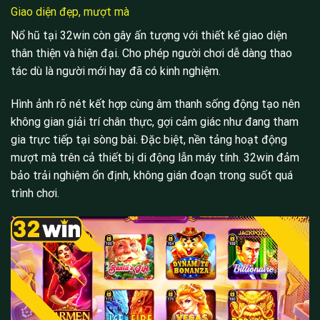
Giao diện đẹp, mượt mà
Nổ hũ tại 32win còn gây ấn tượng với thiết kế giao diện
thân thiện và hiện đại. Cho phép người chơi dễ dàng thao
tác dù là người mới hay đã có kinh nghiệm.
Hình ảnh rõ nét kết hợp cùng âm thanh sống động tạo nên
không gian giải trí chân thực, gợi cảm giác như đang tham
gia trực tiếp tại sòng bài. Đặc biệt, nền tảng hoạt động
mượt mà trên cả thiết bị di động lẫn máy tính. 32win đảm
bảo trải nghiệm ổn định, không gián đoạn trong suốt quá
trình chơi.