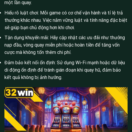
một lần quay.
Hiểu rõ luật chơi: Mỗi game có cơ chế vận hành và tỉ lệ trả
thưởng khác nhau. Việc nắm vững luật và tính năng đặc biệt
sẽ giúp bạn chủ động hơn khi chơi.
Tận dụng khuyến mãi: Hãy cập nhật các ưu đãi như thưởng
nạp đầu, vòng quay miễn phí hoặc hoàn tiền để tăng vốn
cược mà không tốn thêm chi phí.
Đảm bảo kết nối ổn định: Sử dụng Wi-Fi mạnh hoặc dữ liệu
di động ổn định để tránh gián đoạn khi quay hũ, đảm bảo
kết quả không bị ảnh hưởng.