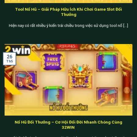
Tool Nổ Hũ – Giải Pháp Hữu Ích Khi Chơi Game Slot Đổi
Thưởng
Hiện nay có rất nhiều ý kiến trái chiều trong việc sử dụng tool nổ [...]
26
Th5
Nổ Hũ Đổi Thưởng – Cơ Hội Đổi Đời Nhanh Chóng Cùng
32WIN