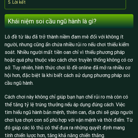
Lời kết
Khái niệm soi cầu ngũ hành là gì?
Lô đề từ lâu đã trở thành niềm đam mê đối với không ít
người, nhưng cũng ẩn chứa nhiều rủi ro nếu chơi thiếu kiểm
soát. Nhiều người mất tiền oan chỉ vì thiếu phương pháp
hoặc quá phụ thuộc vào cách chơi truyền thống không có cơ
sở. Tuy nhiên, hình thức chơi lô đề online đã mở ra nhiều cơ
hội hơn, đặc biệt là khi biết cách sử dụng phương pháp soi
cầu ngũ hành.
Cách chơi này không chỉ giúp bạn hạn chế rủi ro mà còn có
thể tăng tỷ lệ trúng thưởng nếu áp dụng đúng cách. Việc
tìm hiểu ngũ hành bản mệnh, thiên can, địa chi sẽ giúp người
chơi lựa chọn con số phù hợp với vận mệnh và thời điểm. Từ
đó giúp các lô thủ có thể đưa ra những quyết định mang
tính chiến lược hơn, tăng khả năng chiến thắng.