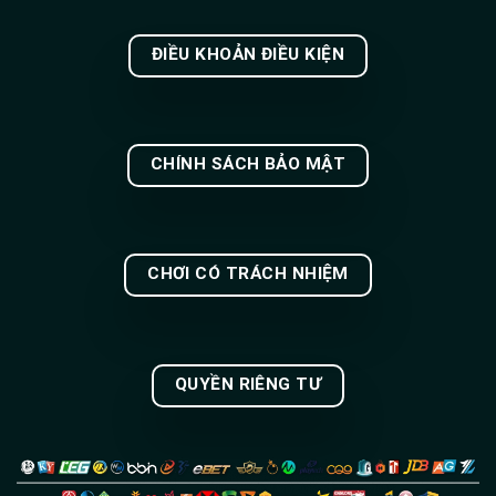
ĐIỀU KHOẢN ĐIỀU KIỆN
CHÍNH SÁCH BẢO MẬT
CHƠI CÓ TRÁCH NHIỆM
QUYỀN RIÊNG TƯ