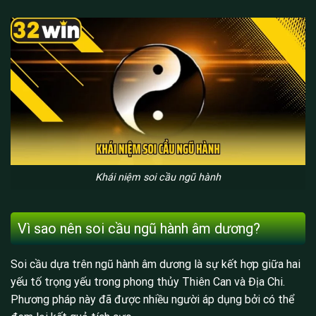
Khái niệm soi cầu ngũ hành
Vì sao nên soi cầu ngũ hành âm dương?
Soi cầu dựa trên ngũ hành âm dương là sự kết hợp giữa hai
yếu tố trọng yếu trong phong thủy Thiên Can và Địa Chi.
Phương pháp này đã được nhiều người áp dụng bởi có thể