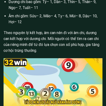
Dương chi bao gồm: Tý– 1, Dần– 3, Thìn– 5, Thân– 9,
Ngọ– 7, Tuất– 11
Âm chi gồm: Sửu– 2, Mão– 4, Tỵ– 6, Mùi– 8, Dậu– 10,
Hợi– 12
Theo nguyên lý kết hợp, âm can nên đi với âm chi, dương
can kết hợp với dương chi. Mỗi người có thể tìm ra can chi
của riêng mình để từ đó lựa chọn con số phù hợp, gia tăng
cơ hội trúng thưởng.