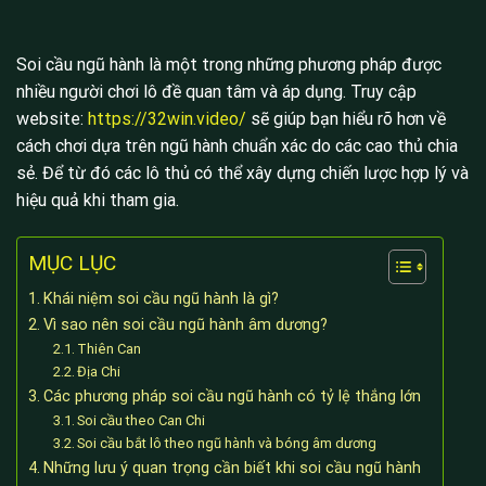
Soi cầu ngũ hành là một trong những phương pháp được
nhiều người chơi lô đề quan tâm và áp dụng. T
ruy cập
website:
https://32win.video/
sẽ giúp bạn hiểu rõ hơn về
cách chơi dựa trên ngũ hành chuẩn xác do các cao thủ chia
sẻ. Để từ đó các lô thủ có thể xây dựng chiến lược hợp lý và
hiệu quả khi tham gia.
MỤC LỤC
Khái niệm soi cầu ngũ hành là gì?
Vì sao nên soi cầu ngũ hành âm dương?
Thiên Can
Địa Chi
Các phương pháp soi cầu ngũ hành có tỷ lệ thắng lớn
Soi cầu theo Can Chi
Soi cầu bắt lô theo ngũ hành và bóng âm dương
Những lưu ý quan trọng cần biết khi soi cầu ngũ hành