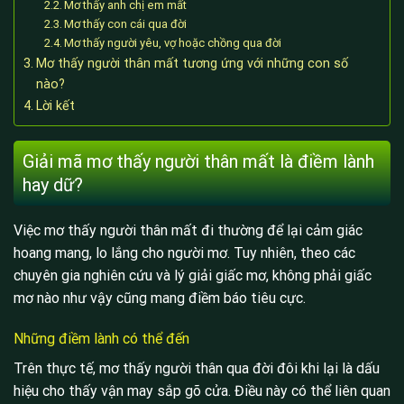
Mơ thấy anh chị em mất
Mơ thấy con cái qua đời
Mơ thấy người yêu, vợ hoặc chồng qua đời
Mơ thấy người thân mất tương ứng với những con số
nào?
Lời kết
Giải mã mơ thấy người thân mất là điềm lành
hay dữ?
Việc mơ thấy người thân mất đi thường để lại cảm giác
hoang mang, lo lắng cho người mơ. Tuy nhiên, theo các
chuyên gia nghiên cứu và lý giải giấc mơ, không phải giấc
mơ nào như vậy cũng mang điềm báo tiêu cực.
Những điềm lành có thể đến
Trên thực tế, mơ thấy người thân qua đời đôi khi lại là dấu
hiệu cho thấy vận may sắp gõ cửa. Điều này có thể liên quan