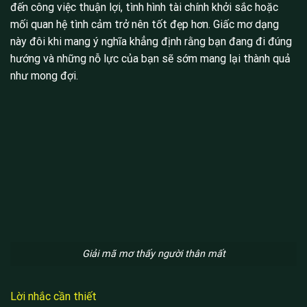
đến công việc thuận lợi, tình hình tài chính khởi sắc hoặc
mối quan hệ tình cảm trở nên tốt đẹp hơn. Giấc mơ dạng
này đôi khi mang ý nghĩa khẳng định rằng bạn đang đi đúng
hướng và những nỗ lực của bạn sẽ sớm mang lại thành quả
như mong đợi.
Giải mã mơ thấy người thân mất
Lời nhắc cần thiết