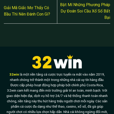
Bật Mí Những Phương Pháp
Giải Mã Giấc Mơ Thấy Có
Dự Đoán Soi Cầu Xổ Số Bất
Bầu Thì Nên Đánh Con Gì?
Bại
32win
là một nền tảng cá cược trực tuyến ra mắt vào năm 2019,
nhanh chóng trở thành một trong những nhà cái uy tín hàng đầu.
Được cấp phép hoạt động hợp pháp bởi chính phủ Costa Rica,
32win cam kết mang đến môi trường giải trí an toàn, minh bạch. Với
giao diện hiện đại, dịch vụ hỗ trợ 24/7 và hệ thống thanh toán nhanh
chóng, nền tảng này thu hút hàng triệu người chơi mỗi ngày. Các sản
phẩm cá cược đa dạng như thể thao, casino, xổ số, đá gà giúp
người chơi có nhiều lựa chọn hấp dẫn. Nhà cái không ngừng đổi mới,