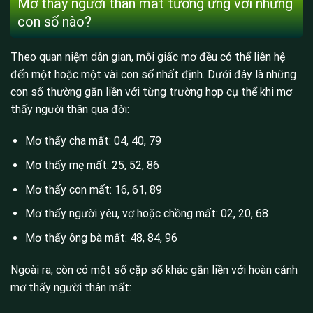
Mơ thấy người thân mất tương ứng với những
con số nào?
Theo quan niệm dân gian, mỗi giấc mơ đều có thể liên hệ
đến một hoặc một vài con số nhất định. Dưới đây là những
con số thường gắn liền với từng trường hợp cụ thể khi mơ
thấy người thân qua đời:
Mơ thấy cha mất: 04, 40, 79
Mơ thấy mẹ mất: 25, 52, 86
Mơ thấy con mất: 16, 61, 89
Mơ thấy người yêu, vợ hoặc chồng mất: 02, 20, 68
Mơ thấy ông bà mất: 48, 84, 96
Ngoài ra, còn có một số cặp số khác gắn liền với hoàn cảnh
mơ thấy người thân mất: