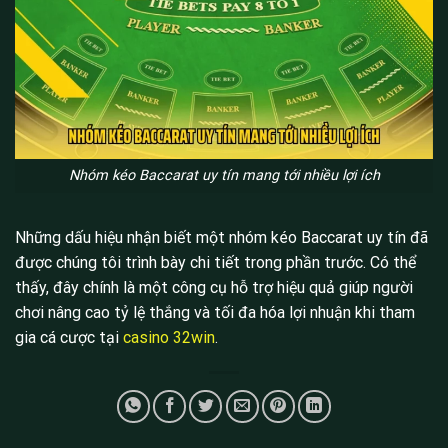
Nhóm kéo Baccarat uy tín mang tới nhiều lợi ích
Những dấu hiệu nhận biết một nhóm kéo Baccarat uy tín đã
được chúng tôi trình bày chi tiết trong phần trước. Có thể
thấy, đây chính là một công cụ hỗ trợ hiệu quả giúp người
chơi nâng cao tỷ lệ thắng và tối đa hóa lợi nhuận khi tham
gia cá cược tại
casino 32win
.