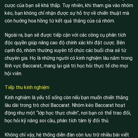
cược của bạn sẽ khá thấp. Tuy nhiên, khi tham gia vào nhóm
kéo, bạn không chỉ nhận được sự hỗ trợ về chiến thuật mà
còn hưởng hoa hồng từ kết quả thắng của cả nhóm.
Ngoài ra, bạn sẽ được tiếp cận với các công cụ phân tích
độc quyền giúp nâng cao độ chính xác khi đặt cược. Bên
cạnh đó, nhóm thường xuyên tổ chức các buổi chia sẻ từ
chuyên gia. Họ là những người có kinh nghiệm lâu năm trong
lĩnh vực Baccarat, mang lại giá trị học hỏi thực tế cho mọi
hội viên.
Tiếp thu kinh nghiệm
Kinh nghiệm là yếu tố sống còn nếu bạn muốn chiến thắng
lâu dài trong trò chơi Baccarat. Nhóm kéo Baccarat hoạt
động như một “lớp học thực chiến”, nơi bạn có thể trao đổi,
học hỏi kỹ năng soi cầu, phân tích tâm lý đối thủ.
Không chỉ vậy, hệ thống diễn đàn còn lưu trữ nhiều bài viết