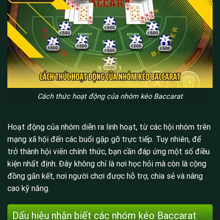
Cách thức hoạt động của nhóm kéo Baccarat
Hoạt động của nhóm diễn ra linh hoạt, từ các hội nhóm trên
mạng xã hội đến các buổi gặp gỡ trực tiếp. Tuy nhiên, để
trở thành hội viên chính thức, bạn cần đáp ứng một số điều
kiện nhất định. Đây không chỉ là nơi học hỏi mà còn là cộng
đồng gắn kết, nơi người chơi được hỗ trợ, chia sẻ và nâng
cao kỹ năng.
Dấu hiệu nhận biết các nhóm kéo Baccarat