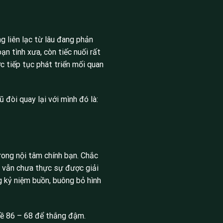
g liên lạc từ lâu đang phản
n tình xưa, còn tiếc nuối rất
c tiếp tục phát triển mối quan
đòi quay lại với mình đó là:
rong nội tâm chính bạn. Chắc
n vẫn chưa thực sự được giải
g kỷ niệm buồn, buông bỏ hình
 đề 86 – 68 để thắng đậm.