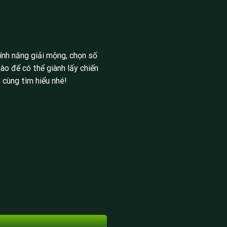
ính năng giải mộng, chọn số
ào để có thể giành lấy chiến
 cùng tìm hiểu nhé!