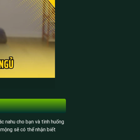
ác nahu cho bạn và tình huống
ủ mộng sẽ có thể nhận biết