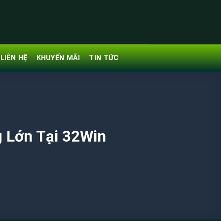
LIÊN HỆ
KHUYẾN MÃI
TIN TỨC
 Lớn Tại 32Win