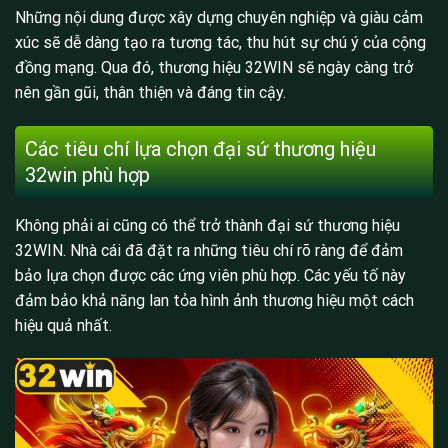
Những nội dung được xây dựng chuyên nghiệp và giàu cảm
xúc sẽ dễ dàng tạo ra tương tác, thu hút sự chú ý của cộng
đồng mạng. Qua đó, thương hiệu 32WIN sẽ ngày càng trở
nên gần gũi, thân thiện và đáng tin cậy.
Các tiêu chí lựa chọn đại sứ thương hiệu
32win phù hợp
Không phải ai cũng có thể trở thành đại sứ thương hiệu
32WIN. Nhà cái đã đặt ra những tiêu chí rõ ràng để đảm
bảo lựa chọn được các ứng viên phù hợp. Các yếu tố này
đảm bảo khả năng lan tỏa hình ảnh thương hiệu một cách
hiệu quả nhất.