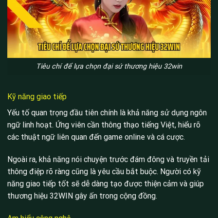
Tiêu chí để lựa chọn đại sứ thương hiệu 32win
Kỹ năng giao tiếp
Yếu tố quan trọng đầu tiên chính là khả năng sử dụng ngôn
ngữ linh hoạt. Ứng viên cần thông thạo tiếng Việt, hiểu rõ
các thuật ngữ liên quan đến game online và cá cược.
Ngoài ra, khả năng nói chuyện trước đám đông và truyền tải
thông điệp rõ ràng cũng là yêu cầu bắt buộc. Người có kỹ
năng giao tiếp tốt sẽ dễ dàng tạo được thiện cảm và giúp
thương hiệu 32WIN gây ấn trong cộng đồng.