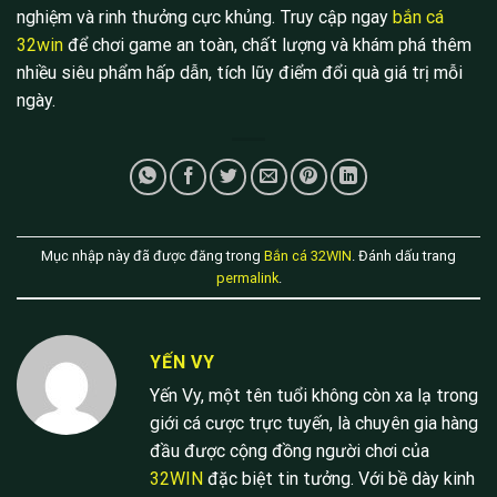
nghiệm và rinh thưởng cực khủng. Truy cập ngay
bắn cá
32win
để chơi game an toàn, chất lượng và khám phá thêm
nhiều siêu phẩm hấp dẫn, tích lũy điểm đổi quà giá trị mỗi
ngày.
Mục nhập này đã được đăng trong
Bắn cá 32WIN
. Đánh dấu trang
permalink
.
YẾN VY
Yến Vy, một tên tuổi không còn xa lạ trong
giới cá cược trực tuyến, là chuyên gia hàng
đầu được cộng đồng người chơi của
32WIN
đặc biệt tin tưởng. Với bề dày kinh