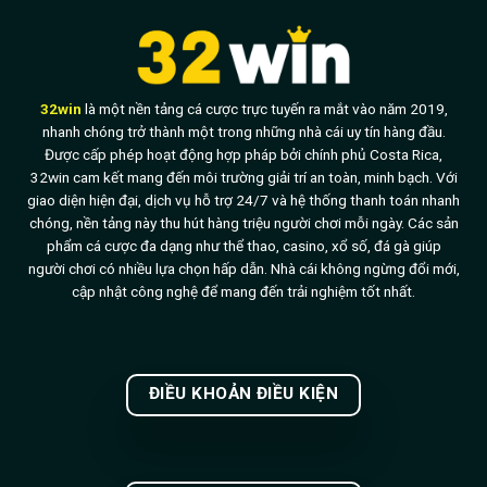
32win
là một nền tảng cá cược trực tuyến ra mắt vào năm 2019,
nhanh chóng trở thành một trong những nhà cái uy tín hàng đầu.
Được cấp phép hoạt động hợp pháp bởi chính phủ Costa Rica,
32win cam kết mang đến môi trường giải trí an toàn, minh bạch. Với
giao diện hiện đại, dịch vụ hỗ trợ 24/7 và hệ thống thanh toán nhanh
chóng, nền tảng này thu hút hàng triệu người chơi mỗi ngày. Các sản
phẩm cá cược đa dạng như thể thao, casino, xổ số, đá gà giúp
người chơi có nhiều lựa chọn hấp dẫn. Nhà cái không ngừng đổi mới,
cập nhật công nghệ để mang đến trải nghiệm tốt nhất.
ĐIỀU KHOẢN ĐIỀU KIỆN