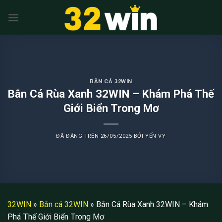
Chuyển
đến
nội
dung
BẮN CÁ 32WIN
Bắn Cá Rùa Xanh 32WIN – Khám Phá Thế
Giới Biển Trong Mơ
ĐÃ ĐĂNG TRÊN
26/05/2025
BỞI
YẾN VY
32WIN
»
Bắn cá 32WIN
»
Bắn Cá Rùa Xanh 32WIN – Khám
Phá Thế Giới Biển Trong Mơ