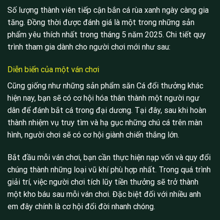
Số lượng thành viên tiếp cận bắn cá rùa xanh ngày càng gia
tăng. Đồng thời được đánh giá là một trong những sản
phẩm yêu thích nhất trong tháng 5 năm 2025. Chi tiết quy
trình tham gia dành cho người chơi mới như sau:
Diễn biến của một ván chơi
Cũng giống như những sản phẩm săn Cá đổi thưởng khác
hiện nay, bạn sẽ có cơ hội hóa thân thành một người ngư
dân để đánh bắt cá trong đại dương. Tại đây, sau khi hoàn
thành nhiệm vụ truy tìm và hạ gục những chú cá trên màn
hình, người chơi sẽ có cơ hội giành chiến thắng lớn.
Bắt đầu mỗi ván chơi, bạn cần thực hiện nạp vốn và quy đổi
chúng thành những loại vũ khí phù hợp nhất. Trong quá trình
giải trí, việc người chơi tích lũy tiền thưởng sẽ trở thành
một kho báu sau mỗi ván chơi. Đặc biệt đối với nhiều anh
em đây chính là cơ hội đổi đời nhanh chóng.