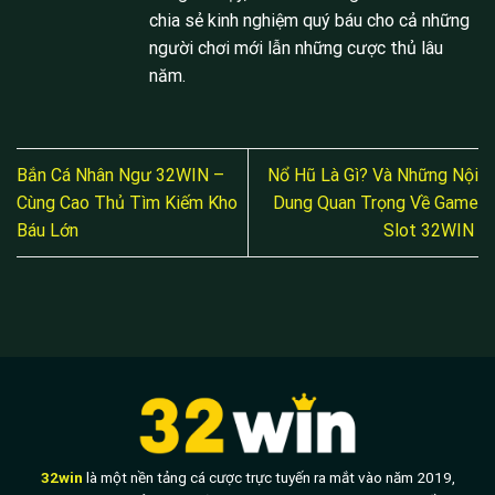
chia sẻ kinh nghiệm quý báu cho cả những
người chơi mới lẫn những cược thủ lâu
năm.
Bắn Cá Nhân Ngư 32WIN –
Nổ Hũ Là Gì? Và Những Nội
Cùng Cao Thủ Tìm Kiếm Kho
Dung Quan Trọng Về Game
Báu Lớn
Slot 32WIN
32win
là một nền tảng cá cược trực tuyến ra mắt vào năm 2019,