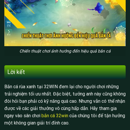
Chiến thuật chơi ảnh hưởng đến hiệu quả bắn cá
Lời kết
Bắn cá rùa xanh tại 32WIN đem lại cho người chơi những
trải nghiệm tối ưu nhất. Đặc biệt, tưởng anh này cũng không
đòi hỏi bạn phải có kỹ năng quá cao. Nhưng vẫn có thể nhận
được về các giải thưởng vô cùng hấp dẫn. Hãy tham gia
ngay vào sân chơi
bắn cá 32win
của chúng tôi để tận hưởng
một không gian giải trí đỉnh cao.