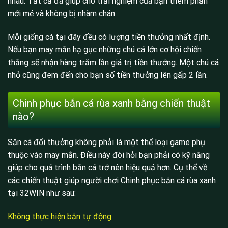
nhau. Tất cả đã giúp cho trải nghiệm của bạn thêm phần
mới mẻ và không bị nhàm chán.
Mỗi giống cá tại đây đều có lượng tiền thưởng nhất định.
Nếu bạn may mắn hạ gục những chú cá lớn cơ hội chiến
thắng sẽ nhận hàng trăm lần giá trị tiền thưởng. Một chú cá
nhỏ cũng đem đến cho bạn số tiền thưởng lên gấp 2 lần.
Chinh phục bắn cá rùa xanh bằng chiến thuật
nào?
Săn cá đổi thưởng không phải là một thể loại game phụ
thuộc vào may mắn. Điều này đòi hỏi bạn phải có kỹ năng
giúp cho quá trình bắn cá trở nên hiệu quả hơn. Cụ thể về
các chiến thuật giúp người chơi Chinh phục bắn cá rùa xanh
tại 32WIN như sau:
Không thực hiện bắn tự động